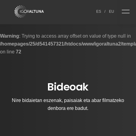
Skip to content
ES
/
EU
Warning
: Trying to access array offset on value of type null in
/homepages/25/d541457321/htdocs/www/igoraltuna2/templa
on line
72
Bideoak
Nire bidaietan eszenak, paisaiak eta abar filmatzeko
denbora ere badut.