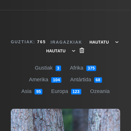
GUZTIAK:
765
IRAGAZKIAK
Gustiak
Afrika
3
375
Amerika
Antártida
104
68
Asia
Europa
Ozeania
95
123