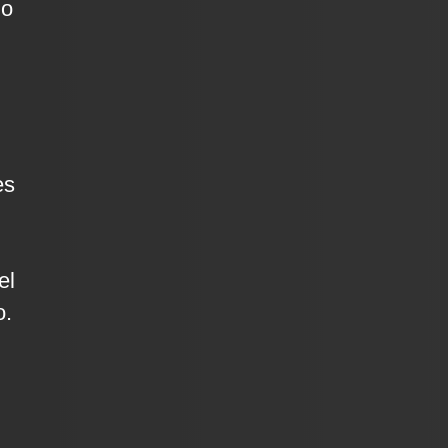
no
es
el
o.