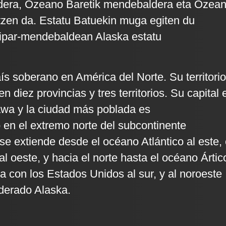
aldera, Ozeano Baretik mendebaldera eta Ozea
tzen da. Estatu Batuekin muga egiten du
 ipar-mendebaldean Alaska estatu
s soberano en América del Norte. Su territorio
n diez provincias y tres territorios. Su capital 
awa y la ciudad más poblada es
 en el extremo norte del subcontinente
se extiende desde el océano Atlántico al este, 
l oeste, y hacia el norte hasta el océano Ártic
a con los Estados Unidos al sur, y al noroeste
derado Alaska.