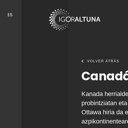
Skip to content
ES
VOLVER ATRÁS
Canadá
Kanada herriald
probintziatan eta
Ottawa hiria da 
azpikontinentear