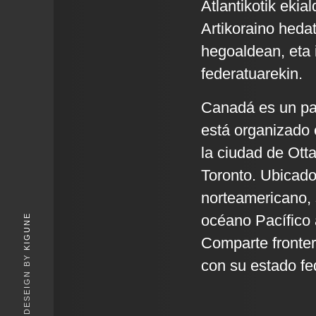
Atlantikotik eki
Artikoraino heda
hegoaldean, eta
federatuarekin.
Canadá es un paí
está organizado e
la ciudad de Ott
Toronto. Ubicado
norteamericano, 
océano Pacífico a
KIGUNE
Comparte fronter
con su estado fe