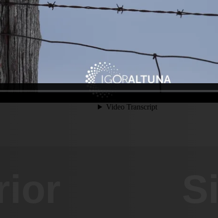
rior
S