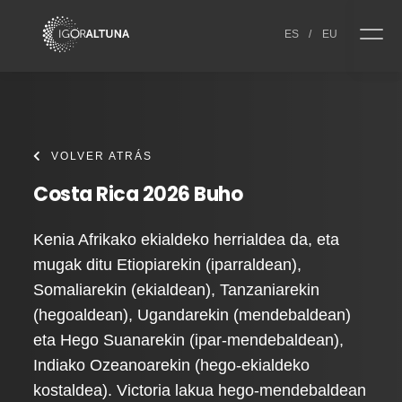
Skip to content
ES
/
EU
VOLVER ATRÁS
Costa Rica 2026 Buho
Kenia Afrikako ekialdeko herrialdea da, eta
mugak ditu Etiopiarekin (iparraldean),
Somaliarekin (ekialdean), Tanzaniarekin
(hegoaldean), Ugandarekin (mendebaldean)
eta Hego Suanarekin (ipar-mendebaldean),
Indiako Ozeanoarekin (hego-ekialdeko
kostaldea). Victoria lakua hego-mendebaldean