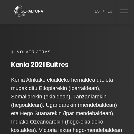
Skip to content
ES
/
EU
VOLVER ATRÁS
Kenia 2021 Buitres
Kenia Afrikako ekialdeko herrialdea da, eta
mugak ditu Etiopiarekin (iparraldean),
Somaliarekin (ekialdean), Tanzaniarekin
(hegoaldean), Ugandarekin (mendebaldean)
eta Hego Suanarekin (ipar-mendebaldean),
Indiako Ozeanoarekin (hego-ekialdeko
kostaldea). Victoria lakua hego-mendebaldean