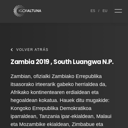
Skip to content
ES
/
EU
VOLVER ATRÁS
Zambia 2019 , South Luangwa N.P.
Zambian, ofizialki Zambiako Errepublika
itsasorako irteerarik gabeko herrialdea da,
Afrikako kontinentearen erdialdean eta
hegoaldean kokatua. Hauek ditu mugakide:
Kongoko Errepublika Demokratikoa
iparraldean, Tanzania ipar-ekialdean, Malaui
eta Mozambike ekialdean, Zimbabue eta