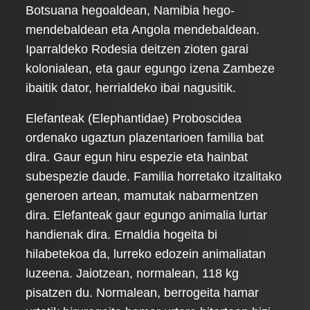
Botsuana hegoaldean, Namibia hego-
mendebaldean eta Angola mendebaldean.
Iparraldeko Rodesia deitzen zioten garai
kolonialean, eta gaur egungo izena Zambeze
ibaitik dator, herrialdeko ibai nagusitik.
Elefanteak (Elephantidae) Proboscidea
ordenako ugaztun plazentarioen familia bat
dira. Gaur egun hiru espezie eta hainbat
subespezie daude. Familia horretako itzalitako
generoen artean, mamutak nabarmentzen
dira. Elefanteak gaur egungo animalia lurtar
handienak dira. Ernaldia hogeita bi
hilabetekoa da, lurreko edozein animaliatan
luzeena. Jaiotzean, normalean, 118 kg
pisatzen du. Normalean, berrogeita hamar