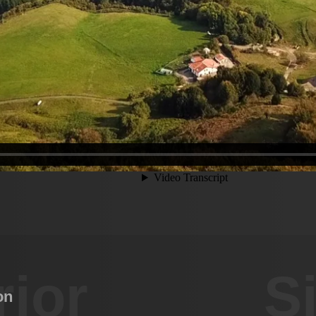
rior
S
on