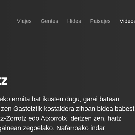
Inicio
Viajes
Gentes
Hides
Paisajes
Video
tz
ko ermita bat ikusten dugu, garai batean
 zen Gasteiztik kostaldera zihoan bidea babes
tz-Zorrotz edo Atxorrotx deitzen zen, haitz
 gainean zegoelako. Nafarroako indar