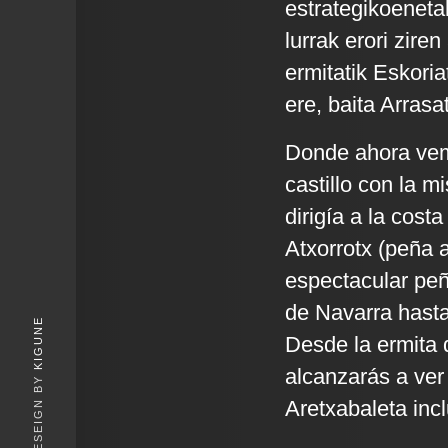
estrategikoeneta
lurrak erori zire
ermitatik Eskoria
ere, baita Arrasat
Donde ahora vemo
castillo con la m
dirigía a la cost
Atxorrotx (peña a
espectacular peñ
de Navarra hasta
KIGUNE
Desde la ermita 
alcanzarás a ver
Aretxabaleta incl