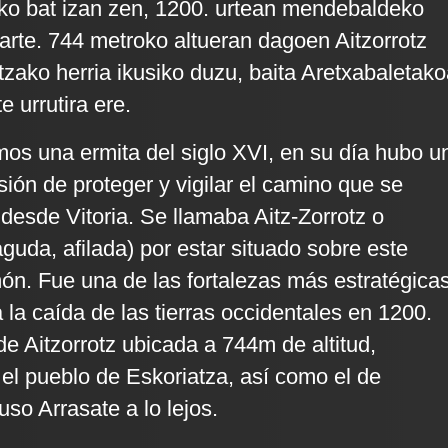
ko bat izan zen, 1200. urtean mendebaldeko
n arte. 744 metroko altueran dagoen Aitzorrotz
tzako herria ikusiko duzu, baita Aretxabaletak
e urrutira ere.
s una ermita del siglo XVI, en su día hubo u
isión de proteger y vigilar el camino que se
a desde Vitoria. Se llamaba Aitz-Zorrotz o
guda, afilada) por estar situado sobre este
ón. Fue una de las fortalezas más estratégica
 la caída de las tierras occidentales en 1200.
de Aitzorrotz ubicada a 744m de altitud,
 el pueblo de Eskoriatza, así como el de
uso Arrasate a lo lejos.