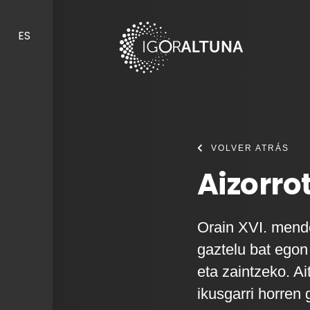
Skip to content
ES
VOLVER ATRÁS
Aizorro
Orain XVI. mende
gaztelu bat egon
eta zaintzeko. Ai
ikusgarri horren