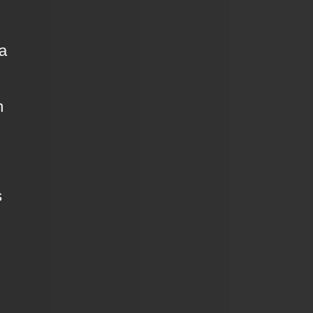
oa
n
s