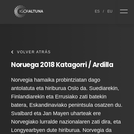
Skip to content
ES
/
EU
VOLVER ATRÁS
Noruega 2018 Katagorri / Ardilla
Norvegia hamaika probintziatan dago
antolatuta eta hiriburua Oslo da. Suediarekin,
Finlandiarekin eta Errusiako zati batekin
batera, Eskandinaviako penintsula osatzen du.
Svalbard eta Jan Mayen uharteak ere
Norvegiako lurralde nazionalaren zati dira, eta
Longyearbyen dute hiriburua. Norvegia da