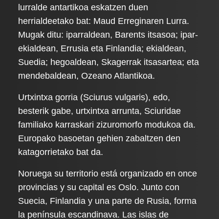
lurralde antartikoa eskatzen duen
herrialdeetako bat: Maud Erreginaren Lurra.
Mugak ditu: iparraldean, Barents itsasoa; ipar-
ekialdean, Errusia eta Finlandia; ekialdean,
Suedia; hegoaldean, Skagerrak itsasartea; eta
mendebaldean, Ozeano Atlantikoa.
Urtxintxa gorria (Sciurus vulgaris), edo,
besterik gabe, urtxintxa arrunta, Sciuridae
familiako karraskari zizuromorfo modukoa da.
Europako basoetan gehien zabaltzen den
katagorrietako bat da.
Noruega su territorio está organizado en once
provincias y su capital es Oslo. Junto con
Suecia, Finlandia y una parte de Rusia, forma
la península escandinava. Las islas de