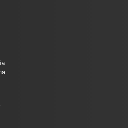
ia
ma
s