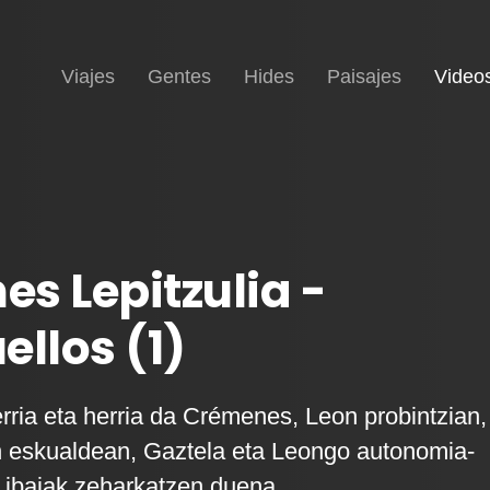
Inicio
Viajes
Gentes
Hides
Paisajes
Video
s Lepitzulia -
ellos (1)
rria eta herria da Crémenes, Leon probintzian,
 eskualdean, Gaztela eta Leongo autonomia-
 ibaiak zeharkatzen duena.