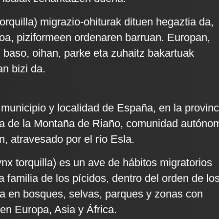
torquilla) migrazio-ohiturak dituen hegaztia da,
koa, piziformeen ordenaren barruan. Europan,
n baso, oihan, parke eta zuhaitz bakartuak
n bizi da.
unicipio y localidad de España, en la provinc
a de la Montaña de Riaño, comunidad autóno
n, atravesado por el río Esla.
ynx torquilla) es un ave de hábitos migratorios
a familia de los pícidos, dentro del orden de lo
ta en bosques, selvas, parques y zonas con
en Europa, Asia y África.