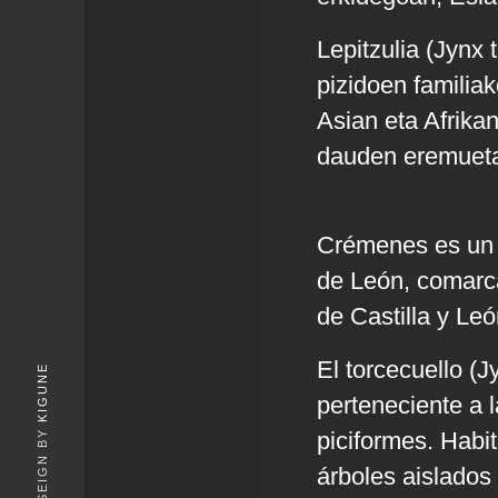
Lepitzulia (Jynx 
pizidoen familia
Asian eta Afrika
dauden eremueta
Crémenes es un m
de León, comarc
de Castilla y Leó
El torcecuello (J
KIGUNE
perteneciente a l
piciformes. Habi
árboles aislados 