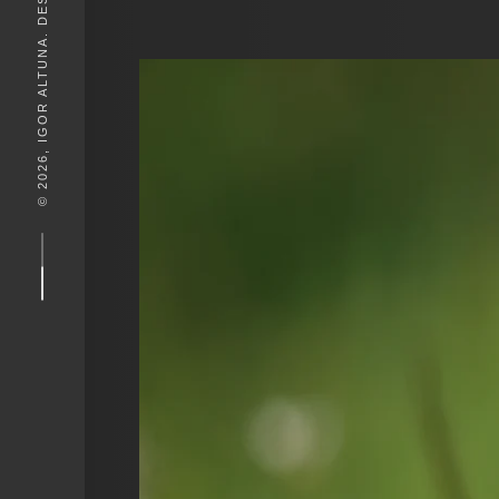
© 2026, IGOR ALTUNA. DESEIGN BY