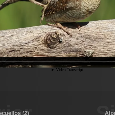
rior
S
cuellos (2)
Alp