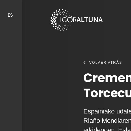
Skip to content
ES
VOLVER ATRÁS
Cremene
Torcecu
Espainiako udale
Riaño Mendiaren
erkidegoan, Esla