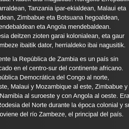
rraldean, Tanzania ipar-ekialdean, Malaui eta
dean, Zimbabue eta Botsuana hegoaldean,
endebaldean eta Angola mendebaldean.
sia deitzen zioten garai kolonialean, eta gaur
eze ibaitik dator, herrialdeko ibai nagusitik.
ente la República de Zambia es un país sin
cado en el centro-sur del continente africano.
pública Democrática del Congo al norte,
ste, Malaui y Mozambique al este, Zimbabue y
 Namibia al suroeste y con Angola al oeste. Er
desia del Norte durante la época colonial y s
viene del río Zambeze, el principal del país.