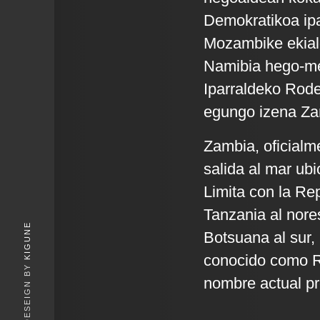
Demokratikoa ipa
Mozambike ekial
Namibia hego-m
Iparraldeko Rode
egungo izena Zamb
Zambia, oficialm
salida al mar ubi
Limita con la Re
Tanzania al nore
KIGUNE
Botsuana al sur,
conocido como Ro
nombre actual pro