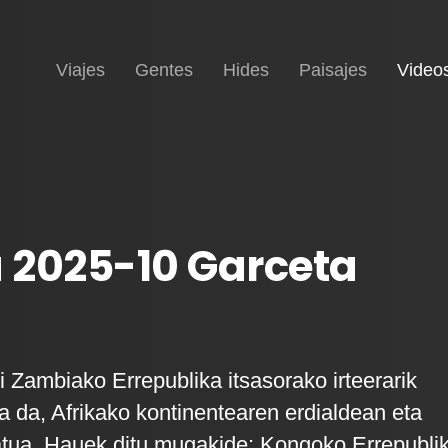
Inicio
Viajes
Gentes
Hides
Paisajes
Video
 2025-10 Garceta
i Zambiako Errepublika itsasorako irteerarik
a da, Afrikako kontinentearen erdialdean eta
tua. Hauek ditu mugakide: Kongoko Errepubli