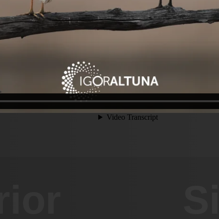
rior
S