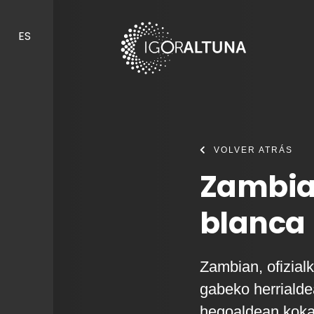
Skip to content
ES
VOLVER ATRÁS
Zambia
blanca
Zambian, ofizialk
gabeko herrialde
hegoaldean koka