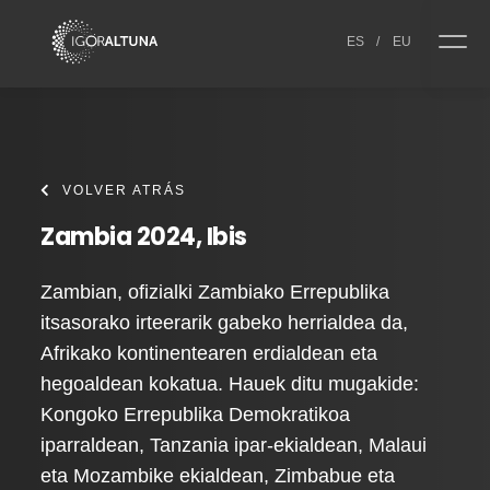
Skip to content
ES
/
EU
VOLVER ATRÁS
Zambia 2024, Ibis
Zambian, ofizialki Zambiako Errepublika
itsasorako irteerarik gabeko herrialdea da,
Afrikako kontinentearen erdialdean eta
hegoaldean kokatua. Hauek ditu mugakide:
Kongoko Errepublika Demokratikoa
iparraldean, Tanzania ipar-ekialdean, Malaui
eta Mozambike ekialdean, Zimbabue eta