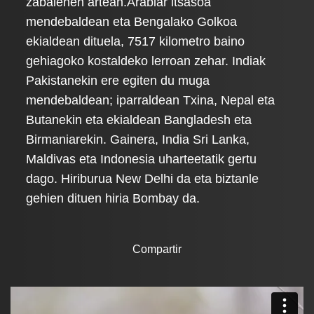
zabalenen artean.Arabiar itsasoa
mendebaldean eta Bengalako Golkoa
ekialdean dituela, 7517 kilometro baino
gehiagoko kostaldeko lerroan zehar. Indiak
Pakistanekin ere egiten du muga
mendebaldean; iparraldean Txina, Nepal eta
Butanekin eta ekialdean Bangladesh eta
Birmaniarekin. Gainera, India Sri Lanka,
Maldivas eta Indonesia uharteetatik gertu
dago. Hiriburua New Delhi da eta biztanle
gehien dituen hiria Bombay da.
Compartir