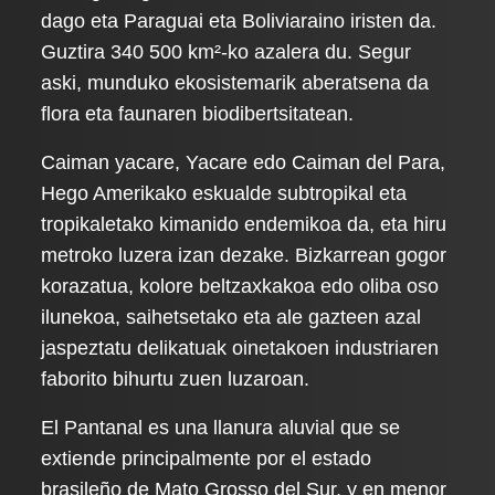
dago eta Paraguai eta Boliviaraino iristen da.
Guztira 340 500 km²-ko azalera du. Segur
aski, munduko ekosistemarik aberatsena da
flora eta faunaren biodibertsitatean.
Caiman yacare, Yacare edo Caiman del Para,
Hego Amerikako eskualde subtropikal eta
tropikaletako kimanido endemikoa da, eta hiru
metroko luzera izan dezake. Bizkarrean gogor
korazatua, kolore beltzaxkakoa edo oliba oso
ilunekoa, saihetsetako eta ale gazteen azal
jaspeztatu delikatuak oinetakoen industriaren
faborito bihurtu zuen luzaroan.
El Pantanal es una llanura aluvial que se
extiende principalmente por el estado
brasileño de Mato Grosso del Sur, y en menor