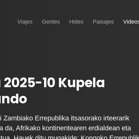
Inicio
Viajes
Gentes
Hides
Paisajes
Video
 2025-10 Kupela
ando
i Zambiako Errepublika itsasorako irteerarik
a da, Afrikako kontinentearen erdialdean eta
tua. Hauek ditu mugakide: Kongoko Errepubli