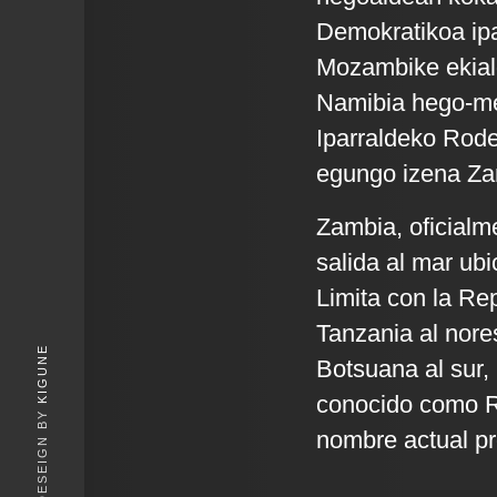
Demokratikoa ipa
Mozambike ekial
Namibia hego-m
Iparraldeko Rode
egungo izena Zamb
Zambia, oficialm
salida al mar ubi
Limita con la Re
Tanzania al nore
KIGUNE
Botsuana al sur,
conocido como Ro
nombre actual pro