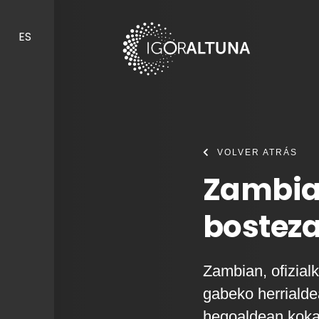
Skip to content
ES
VOLVER ATRÁS
Zambia
bostez
Zambian, ofizialk
gabeko herrialde
hegoaldean koka