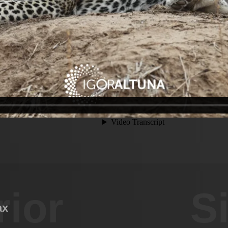
rior
S
ax