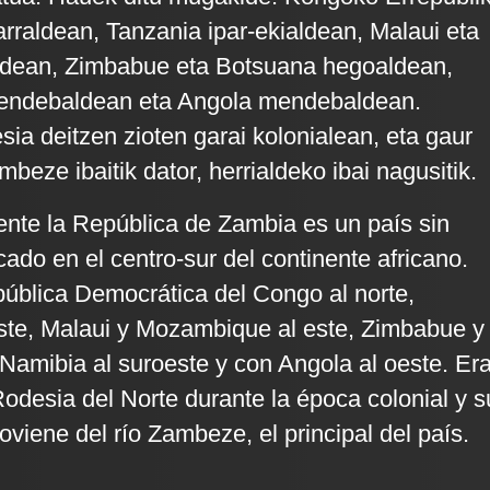
rraldean, Tanzania ipar-ekialdean, Malaui eta
dean, Zimbabue eta Botsuana hegoaldean,
endebaldean eta Angola mendebaldean.
sia deitzen zioten garai kolonialean, eta gaur
eze ibaitik dator, herrialdeko ibai nagusitik.
ente la República de Zambia es un país sin
cado en el centro-sur del continente africano.
pública Democrática del Congo al norte,
ste, Malaui y Mozambique al este, Zimbabue y
 Namibia al suroeste y con Angola al oeste. Er
desia del Norte durante la época colonial y s
viene del río Zambeze, el principal del país.