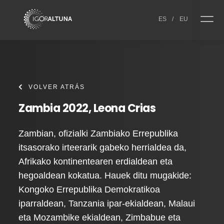
Skip to content
ES
/
EU
VOLVER ATRÁS
Zambia 2022, Leona Crias
Zambian, ofizialki Zambiako Errepublika
itsasorako irteerarik gabeko herrialdea da,
Afrikako kontinentearen erdialdean eta
hegoaldean kokatua. Hauek ditu mugakide:
Kongoko Errepublika Demokratikoa
iparraldean, Tanzania ipar-ekialdean, Malaui
eta Mozambike ekialdean, Zimbabue eta