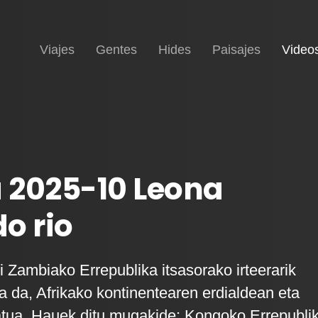
Inicio
Viajes
Gentes
Hides
Paisajes
Video
 2025-10 Leona
o rio
i Zambiako Errepublika itsasorako irteerarik
a da, Afrikako kontinentearen erdialdean eta
tua. Hauek ditu mugakide: Kongoko Errepubli