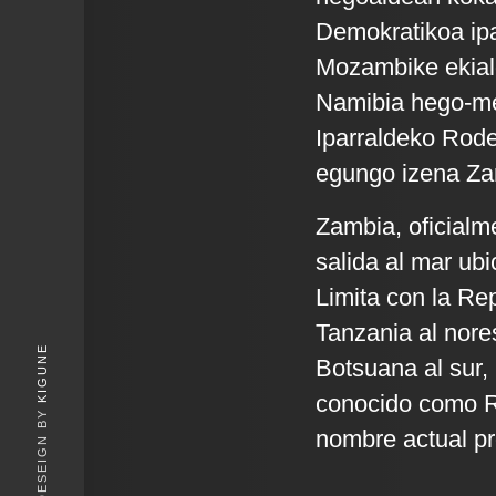
Demokratikoa ipa
Mozambike ekial
Namibia hego-m
Iparraldeko Rode
egungo izena Zamb
Zambia, oficialm
salida al mar ubi
Limita con la Re
Tanzania al nore
KIGUNE
Botsuana al sur,
conocido como Ro
nombre actual pro