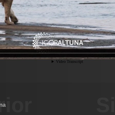
rior
S
na