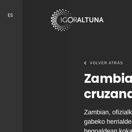
Skip to content
ES
VOLVER ATRÁS
Zambia
cruzand
Zambian, ofizialk
gabeko herrialde
hegoaldean koka