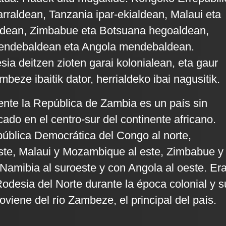
rraldean, Tanzania ipar-ekialdean, Malaui eta
dean, Zimbabue eta Botsuana hegoaldean,
endebaldean eta Angola mendebaldean.
sia deitzen zioten garai kolonialean, eta gaur
eze ibaitik dator, herrialdeko ibai nagusitik.
ente la República de Zambia es un país sin
cado en el centro-sur del continente africano.
pública Democrática del Congo al norte,
ste, Malaui y Mozambique al este, Zimbabue y
 Namibia al suroeste y con Angola al oeste. Er
desia del Norte durante la época colonial y s
viene del río Zambeze, el principal del país.