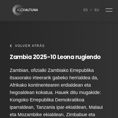
Skip to content
ES
/
EU
VOLVER ATRÁS
Zambia 2025-10 Leona rugiendo
Zambian, ofizialki Zambiako Errepublika
itsasorako irteerarik gabeko herrialdea da,
Afrikako kontinentearen erdialdean eta
hegoaldean kokatua. Hauek ditu mugakide:
Kongoko Errepublika Demokratikoa
iparraldean, Tanzania ipar-ekialdean, Malaui
eta Mozambike ekialdean, Zimbabue eta