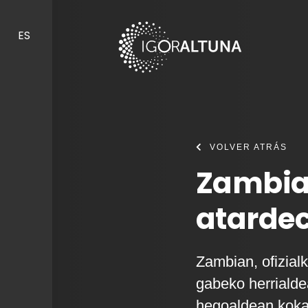
Skip to content
ES
VOLVER ATRÁS
Zambia
atarde
Zambian, ofizialk
gabeko herrialde
hegoaldean koka