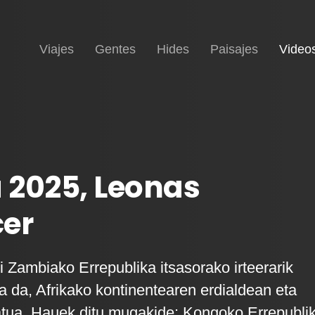
Inicio
Viajes
Gentes
Hides
Paisajes
Video
 2025, Leonas
cer
i Zambiako Errepublika itsasorako irteerarik
a da, Afrikako kontinentearen erdialdean eta
tua. Hauek ditu mugakide: Kongoko Errepubli