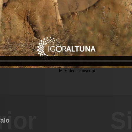
rior
S
alo