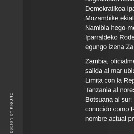
Demokratikoa ipa
Mozambike ekial
Namibia hego-m
Iparraldeko Rode
egungo izena Zamb
Zambia, oficialm
salida al mar ubi
Limita con la Re
Tanzania al nore
KIGUNE
Botsuana al sur,
conocido como Ro
nombre actual pro