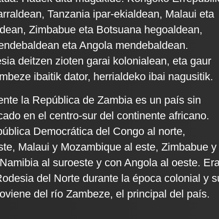
rraldean, Tanzania ipar-ekialdean, Malaui eta
dean, Zimbabue eta Botsuana hegoaldean,
endebaldean eta Angola mendebaldean.
sia deitzen zioten garai kolonialean, eta gaur
eze ibaitik dator, herrialdeko ibai nagusitik.
ente la República de Zambia es un país sin
cado en el centro-sur del continente africano.
pública Democrática del Congo al norte,
ste, Malaui y Mozambique al este, Zimbabue y
 Namibia al suroeste y con Angola al oeste. Er
desia del Norte durante la época colonial y s
viene del río Zambeze, el principal del país.