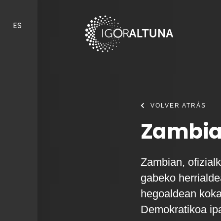
Skip to content
ES
VOLVER ATRÁS
Zambia 
Zambian, ofizialk
gabeko herrialde
hegoaldean koka
Demokratikoa ipa