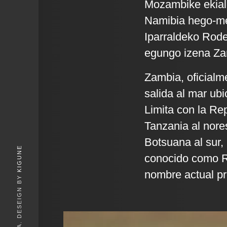
Mozambike ekial
Namibia hego-m
Iparraldeko Rode
egungo izena Zamb
Zambia, oficialm
salida al mar ubi
Limita con la Re
Tanzania al nore
Botsuana al sur,
KIGUNE
conocido como Ro
nombre actual pro