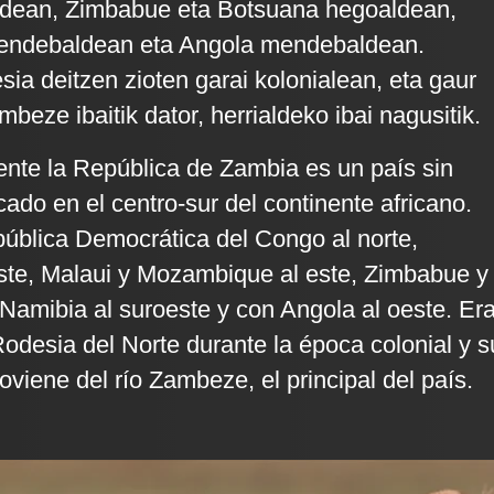
dean, Zimbabue eta Botsuana hegoaldean,
endebaldean eta Angola mendebaldean.
sia deitzen zioten garai kolonialean, eta gaur
eze ibaitik dator, herrialdeko ibai nagusitik.
ente la República de Zambia es un país sin
cado en el centro-sur del continente africano.
pública Democrática del Congo al norte,
ste, Malaui y Mozambique al este, Zimbabue y
 Namibia al suroeste y con Angola al oeste. Er
desia del Norte durante la época colonial y s
viene del río Zambeze, el principal del país.