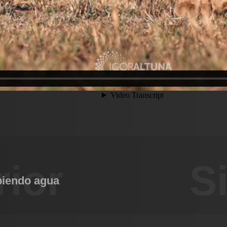
rior
S
biendo agua