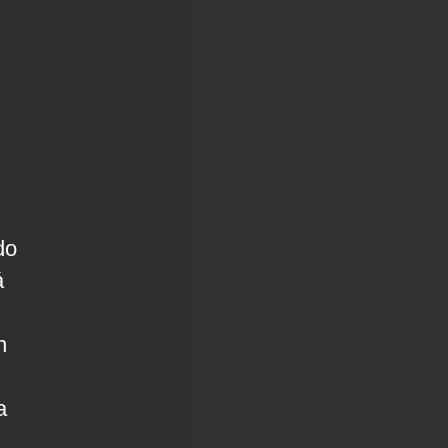
do
á
n
a