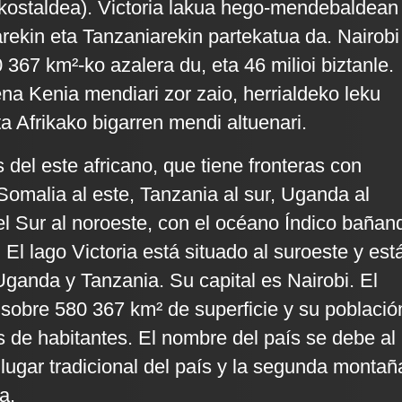
kostaldea). Victoria lakua hego-mendebaldean
ekin eta Tanzaniarekin partekatua da. Nairobi
0 367 km²-ko azalera du, eta 46 milioi biztanle.
ena Kenia mendiari zor zaio, herrialdeko leku
eta Afrikako bigarren mendi altuenari.
 del este africano, que tiene fronteras con
 Somalia al este, Tanzania al sur, Uganda al
l Sur al noroeste, con el océano Índico bañan
 El lago Victoria está situado al suroeste y est
ganda y Tanzania. Su capital es Nairobi. El
 sobre 580 367 km² de superficie y su població
s de habitantes. El nombre del país se debe al
lugar tradicional del país y la segunda montañ
a.