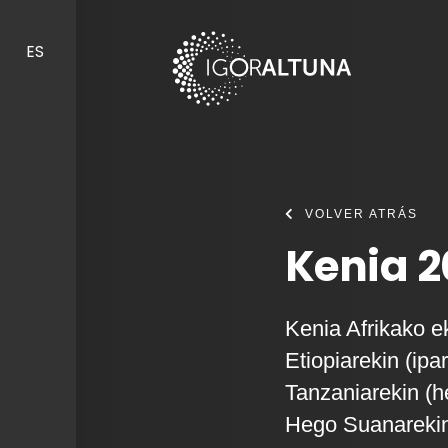
Skip to content
ES
VOLVER ATRÁS
Kenia 
Kenia Afrikako e
Etiopiarekin (ipa
Tanzaniarekin (
Hego Suanarekin