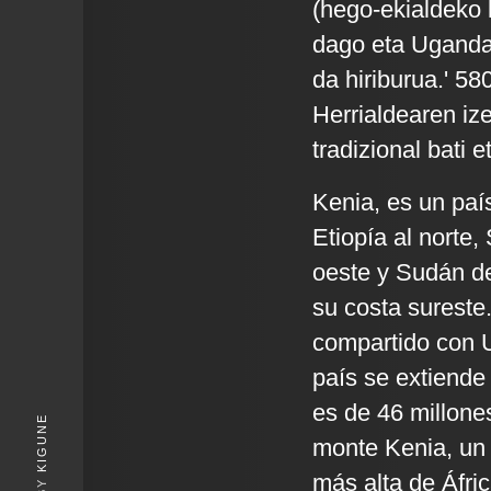
(hego-ekialdeko 
dago eta Ugandar
da hiriburua.' 58
Herrialdearen iz
tradizional bati 
Kenia, es un país
Etiopía al norte,
oeste y Sudán de
su costa sureste.
compartido con U
país se extiende
es de 46 millone
KIGUNE
monte Kenia, un 
más alta de Áfric