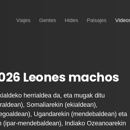
Inicio
Viajes
Gentes
Hides
Paisajes
Video
2026 Leones machos
kialdeko herrialdea da, eta mugak ditu
rraldean), Somaliarekin (ekialdean),
hegoaldean), Ugandarekin (mendebaldean) eta
 (ipar-mendebaldean), Indiako Ozeanoarekin