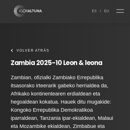
Skip to content
ES
/
EU
VOLVER ATRÁS
Zambia 2025-10 Leon & leona
Zambian, ofizialki Zambiako Errepublika
itsasorako irteerarik gabeko herrialdea da,
Afrikako kontinentearen erdialdean eta
hegoaldean kokatua. Hauek ditu mugakide:
Kongoko Errepublika Demokratikoa
iparraldean, Tanzania ipar-ekialdean, Malaui
eta Mozambike ekialdean, Zimbabue eta