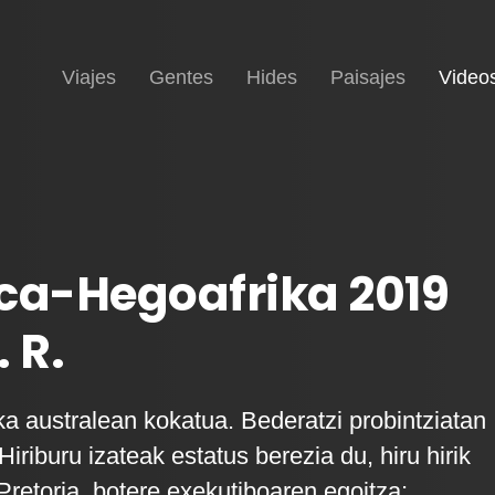
Inicio
Viajes
Gentes
Hides
Paisajes
Video
ca-Hegoafrika 2019
 R.
ka australean kokatua. Bederatzi probintziatan
Hiriburu izateak estatus berezia du, hiru hirik
Pretoria, botere exekutiboaren egoitza;