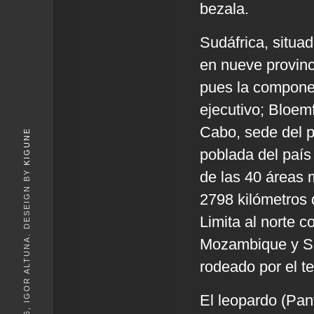
bezala.
Sudáfrica, situad
en nueve provinci
pues la componen
ejecutivo; Bloemf
Cabo, sede del p
KIGUNE
poblada del paí
© 2026, IGOR ALTUNA. DESEIGN BY
de las 40 áreas
2798 kilómetros 
Limita al norte 
Mozambique y Su
rodeado por el te
El leopardo (Pan