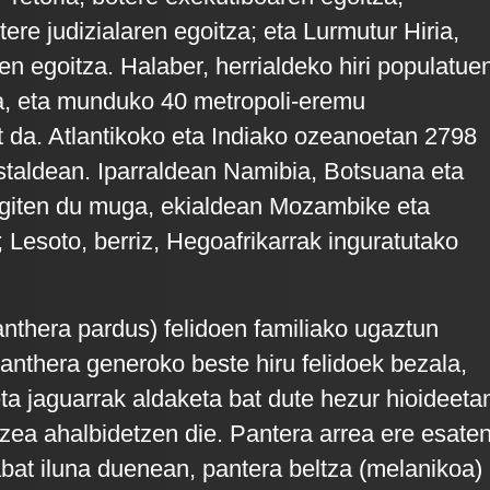
ere judizialaren egoitza; eta Lurmutur Hiria,
en egoitza. Halaber, herrialdeko hiri populatue
, eta munduko 40 metropoli-eremu
 da. Atlantikoko eta Indiako ozeanoetan 2798
ostaldean. Iparraldean Namibia, Botsuana eta
giten du muga, ekialdean Mozambike eta
 Lesoto, berriz, Hegoafrikarrak inguratutako
nthera pardus) felidoen familiako ugaztun
Panthera generoko beste hiru felidoek bezala,
eta jaguarrak aldaketa bat dute hezur hioideeta
tzea ahalbidetzen die. Pantera arrea ere esate
rabat iluna duenean, pantera beltza (melanikoa)