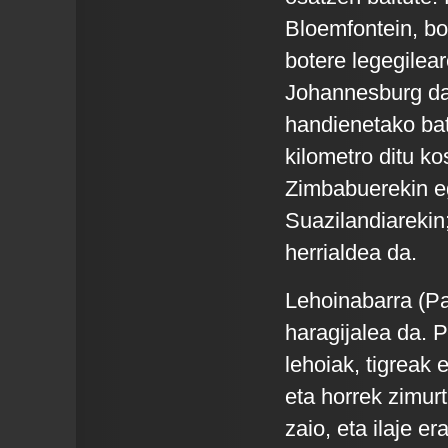
Bloemfontein, bot
botere legegilear
Johannesburg da
handienetako bat
kilometro ditu k
Zimbabuerekin e
Suazilandiarekin;
herrialdea da.
Lehoinabarra (Pa
haragijalea da. 
lehoiak, tigreak 
eta horrek zimur
zaio, eta ilaje e