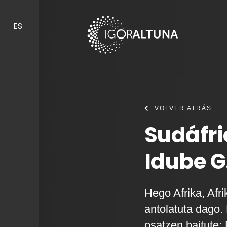
Skip to content
ES
VOLVER ATRÁS
Sudáfri
Idube G.
Hego Afrika, Afri
antolatuta dago. 
osatzen baitute: 