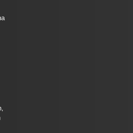
na
n,
n