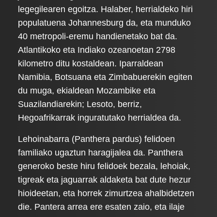
legegilearen egoitza. Halaber, herrialdeko hiri
populatuena Johannesburg da, eta munduko
40 metropoli-eremu handienetako bat da.
Atlantikoko eta Indiako ozeanoetan 2798
kilometro ditu kostaldean. Iparraldean
Namibia, Botsuana eta Zimbabuerekin egiten
du muga, ekialdean Mozambike eta
Suazilandiarekin; Lesoto, berriz,
Hegoafrikarrak inguratutako herrialdea da.
Lehoinabarra (Panthera pardus) felidoen
familiako ugaztun haragijalea da. Panthera
generoko beste hiru felidoek bezala, lehoiak,
tigreak eta jaguarrak aldaketa bat dute hezur
hioideetan, eta horrek zimurtzea ahalbidetzen
die. Pantera arrea ere esaten zaio, eta ilaje