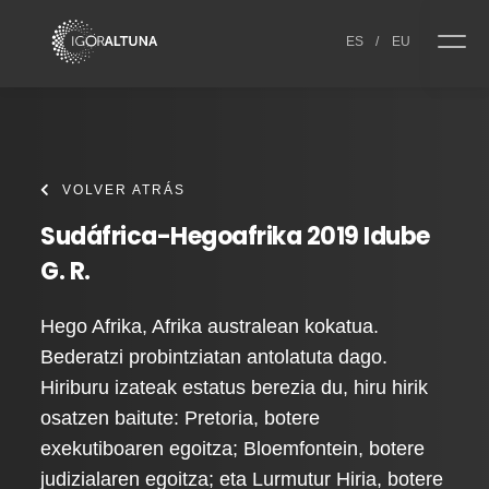
Skip to content
ES
/
EU
VOLVER ATRÁS
Sudáfrica-Hegoafrika 2019 Idube
G. R.
Hego Afrika, Afrika australean kokatua.
Bederatzi probintziatan antolatuta dago.
Hiriburu izateak estatus berezia du, hiru hirik
osatzen baitute: Pretoria, botere
exekutiboaren egoitza; Bloemfontein, botere
judizialaren egoitza; eta Lurmutur Hiria, botere