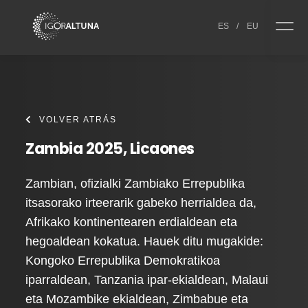
Skip to content
ES
/
EU
VOLVER ATRÁS
Zambia 2025, Licaones
Zambian, ofizialki Zambiako Errepublika
itsasorako irteerarik gabeko herrialdea da,
Afrikako kontinentearen erdialdean eta
hegoaldean kokatua. Hauek ditu mugakide:
Kongoko Errepublika Demokratikoa
iparraldean, Tanzania ipar-ekialdean, Malaui
eta Mozambike ekialdean, Zimbabue eta