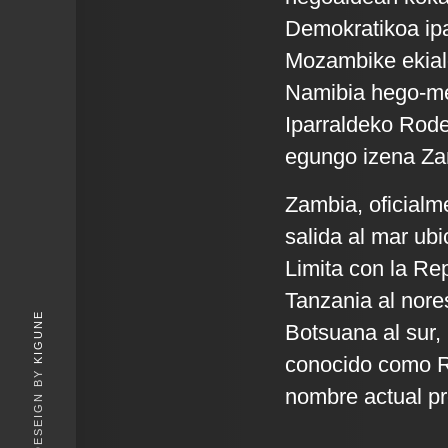
Demokratikoa ipa
Mozambike ekial
Namibia hego-m
Iparraldeko Rode
egungo izena Zamb
Zambia, oficialm
salida al mar ubi
Limita con la Re
Tanzania al nore
KIGUNE
Botsuana al sur,
conocido como Ro
nombre actual pro