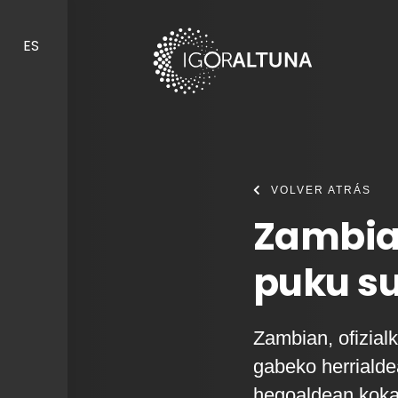
Skip to content
ES
VOLVER ATRÁS
Zambia 
puku su
Zambian, ofizialk
gabeko herrialde
hegoaldean koka