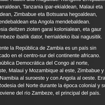
rraldean, Tanzania ipar-ekialdean, Malaui eta
dean, Zimbabue eta Botsuana hegoaldean,
endebaldean eta Angola mendebaldean.
sia deitzen zioten garai kolonialean, eta gaur
eze ibaitik dator, herrialdeko ibai nagusitik.
ente la República de Zambia es un país sin
cado en el centro-sur del continente africano.
pública Democrática del Congo al norte,
ste, Malaui y Mozambique al este, Zimbabue y
 Namibia al suroeste y con Angola al oeste. Er
desia del Norte durante la época colonial y s
viene del río Zambeze, el principal del país.