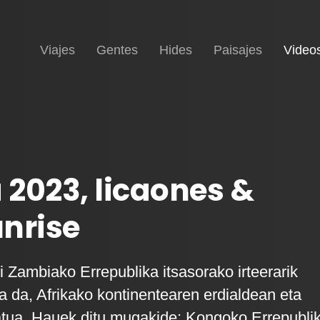
Inicio
Viajes
Gentes
Hides
Paisajes
Video
2023, licaones &
nrise
i Zambiako Errepublika itsasorako irteerarik
a da, Afrikako kontinentearen erdialdean eta
tua. Hauek ditu mugakide: Kongoko Errepubli