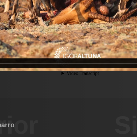
rior
S
barro