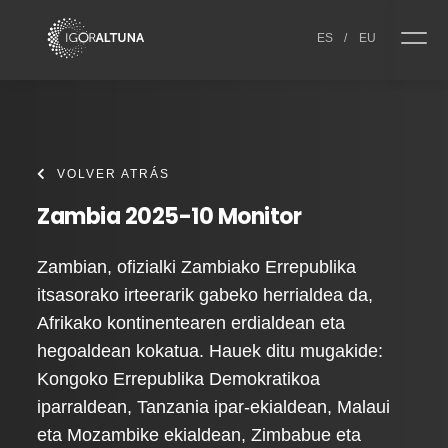
Skip to content
ES
/
EU
VOLVER ATRÁS
Zambia 2025-10 Monitor
Zambian, ofizialki Zambiako Errepublika
itsasorako irteerarik gabeko herrialdea da,
Afrikako kontinentearen erdialdean eta
hegoaldean kokatua. Hauek ditu mugakide:
Kongoko Errepublika Demokratikoa
iparraldean, Tanzania ipar-ekialdean, Malaui
eta Mozambike ekialdean, Zimbabue eta