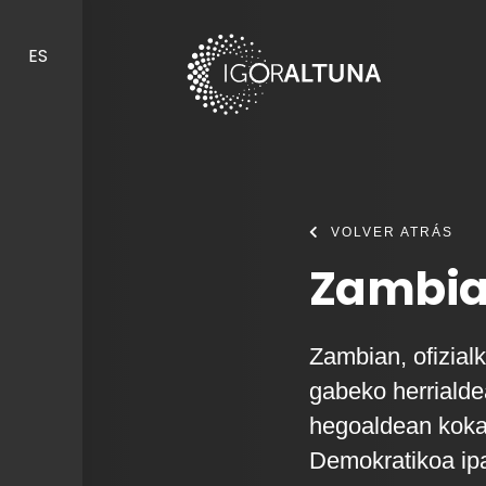
Skip to content
ES
VOLVER ATRÁS
Zambia
Zambian, ofizialk
gabeko herrialde
hegoaldean koka
Demokratikoa ipa