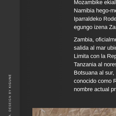
Mozambike ekial
Namibia hego-m
Iparraldeko Rode
egungo izena Zamb
Zambia, oficialm
salida al mar ubi
Limita con la Re
Tanzania al nore
Botsuana al sur,
KIGUNE
conocido como Ro
nombre actual pro