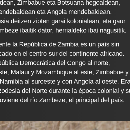
dean, Zimbabue eta Botsuana hegoaldean,
endebaldean eta Angola mendebaldean.
sia deitzen zioten garai kolonialean, eta gaur
eze ibaitik dator, herrialdeko ibai nagusitik.
ente la República de Zambia es un país sin
cado en el centro-sur del continente africano.
pública Democrática del Congo al norte,
ste, Malaui y Mozambique al este, Zimbabue y
 Namibia al suroeste y con Angola al oeste. Er
desia del Norte durante la época colonial y s
viene del río Zambeze, el principal del país.