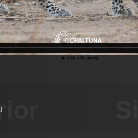
rior
S
l