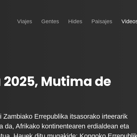
Inicio
Viajes
Gentes
Hides
Paisajes
Video
 2025, Mutima de
i Zambiako Errepublika itsasorako irteerarik
a da, Afrikako kontinentearen erdialdean eta
tua. Hauek ditu mugakide: Kongoko Errepubli