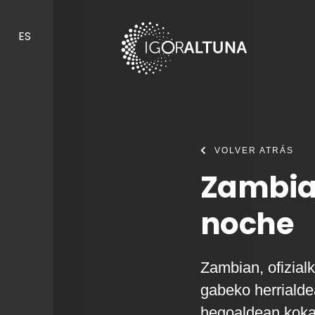
Skip to content
ES
VOLVER ATRÁS
Zambia
noche
Zambian, ofizialk
gabeko herrialde
hegoaldean koka