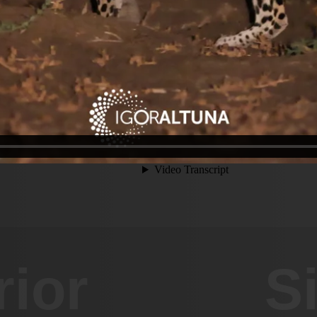
rior
S