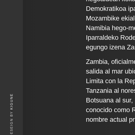
Demokratikoa ipa
Mozambike ekial
Namibia hego-m
Iparraldeko Rode
egungo izena Zamb
Zambia, oficialm
salida al mar ubi
Limita con la Re
Tanzania al nore
KIGUNE
Botsuana al sur,
conocido como Ro
nombre actual pro