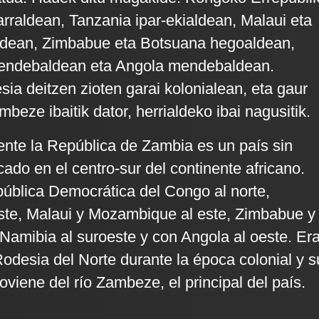
rraldean, Tanzania ipar-ekialdean, Malaui eta
dean, Zimbabue eta Botsuana hegoaldean,
endebaldean eta Angola mendebaldean.
sia deitzen zioten garai kolonialean, eta gaur
eze ibaitik dator, herrialdeko ibai nagusitik.
ente la República de Zambia es un país sin
cado en el centro-sur del continente africano.
pública Democrática del Congo al norte,
ste, Malaui y Mozambique al este, Zimbabue y
 Namibia al suroeste y con Angola al oeste. Er
desia del Norte durante la época colonial y s
viene del río Zambeze, el principal del país.