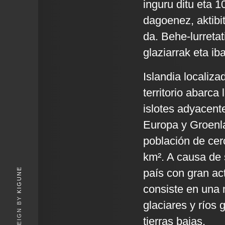
inguru ditu eta 
dagoenez, aktibi
da. Behe-lurreta
glaziarrak eta ib
Islandia localiz
territorio abarc
islotes adyacente
Europa y Groenla
población de cer
km². A causa de 
KIGUNE
país con gran act
consiste en una 
glaciares y ríos 
tierras bajas.