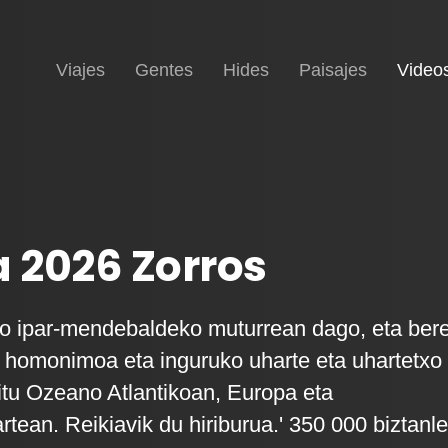
Inicio
Viajes
Gentes
Hides
Paisajes
Video
a 2026 Zorros
ko ipar-mendebaldeko muturrean dago, eta ber
e homonimoa eta inguruko uharte eta uhartetxo
itu Ozeano Atlantikoan, Europa eta
tean. Reikiavik du hiriburua.' 350 000 biztanle