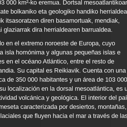
103 000 km²-ko eremua. Dortsal mesoatlantikoa
tate bolkaniko eta geologiko handiko herrialdea
tik itsasoratzen diren basamortuak, mendiak,
ai glaziarrak dira herrialdearen barrualdea.
ado en el extremo noroeste de Europa, cuyo
a la isla homónima y algunas pequeñas islas e
s en el océano Atlántico, entre el resto de
ndia. Su capital es Reikiavik. Cuenta con una
ca de 350 000 habitantes y un área de 103 00
su localización en la dorsal mesoatlántica, es 
ividad volcánica y geológica. El interior del pa
meseta caracterizada por desiertos, montañas,
glaciales que fluyen hacia el mar a través de la