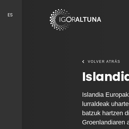
Skip to content
ES
VOLVER ATRÁS
Islandi
Islandia Europa
lurraldeak uhart
batzuk hartzen d
Groenlandiaren ar