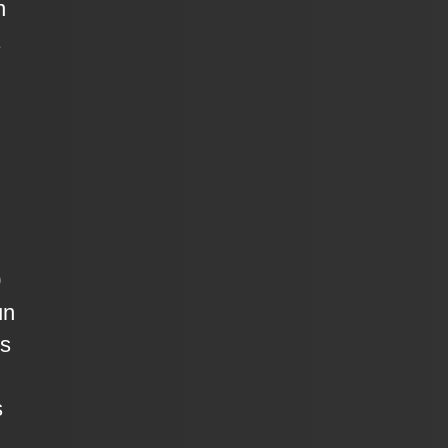
n
0
un
ís
s