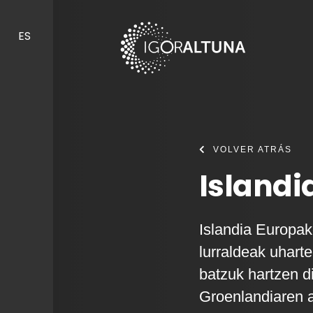
Skip to content
ES
VOLVER ATRÁS
Islandi
Islandia Europa
lurraldeak uhart
batzuk hartzen d
Groenlandiaren ar