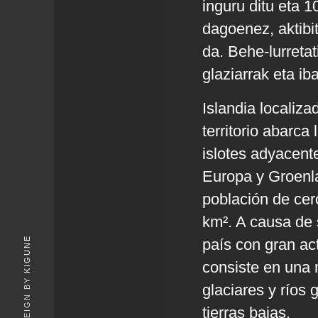
inguru ditu eta 
dagoenez, aktibi
da. Behe-lurreta
glaziarrak eta ib
Islandia localiz
territorio abarc
islotes adyacente
Europa y Groenla
población de cer
km². A causa de 
KIGUNE
país con gran act
consiste en una 
glaciares y ríos 
tierras bajas.