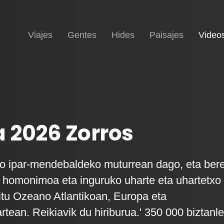
Inicio
Viajes
Gentes
Hides
Paisajes
Video
a 2026 Zorros
ko ipar-mendebaldeko muturrean dago, eta ber
e homonimoa eta inguruko uharte eta uhartetxo
itu Ozeano Atlantikoan, Europa eta
tean. Reikiavik du hiriburua.' 350 000 biztanle