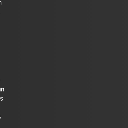
n
0
un
ís
s