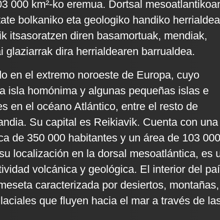
103 000 km²-ko eremua. Dortsal mesoatlantikoa
tate bolkaniko eta geologiko handiko herrialdea
tik itsasoratzen diren basamortuak, mendiak,
ai glaziarrak dira herrialdearen barrualdea.
ado en el extremo noroeste de Europa, cuyo
a la isla homónima y algunas pequeñas islas e
s en el océano Atlántico, entre el resto de
ndia. Su capital es Reikiavik. Cuenta con una
ca de 350 000 habitantes y un área de 103 00
su localización en la dorsal mesoatlántica, es 
ividad volcánica y geológica. El interior del pa
meseta caracterizada por desiertos, montañas,
glaciales que fluyen hacia el mar a través de la