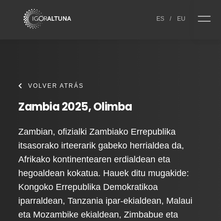
Skip to content
ES
/
EU
VOLVER ATRÁS
Zambia 2025, Olimba
Zambian, ofizialki Zambiako Errepublika
itsasorako irteerarik gabeko herrialdea da,
Afrikako kontinentearen erdialdean eta
hegoaldean kokatua. Hauek ditu mugakide:
Kongoko Errepublika Demokratikoa
iparraldean, Tanzania ipar-ekialdean, Malaui
eta Mozambike ekialdean, Zimbabue eta