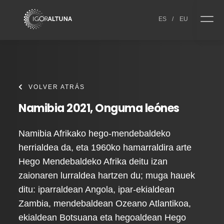
Skip to content
ES
/
EU
VOLVER ATRÁS
Namibia 2021, Onguma leónes
Namibia Afrikako hego-mendebaldeko
herrialdea da, eta 1960ko hamarraldira arte
Hego Mendebaldeko Afrika deitu izan
zaionaren lurraldea hartzen du; muga hauek
ditu: iparraldean Angola, ipar-ekialdean
Zambia, mendebaldean Ozeano Atlantikoa,
ekialdean Botsuana eta hegoaldean Hego