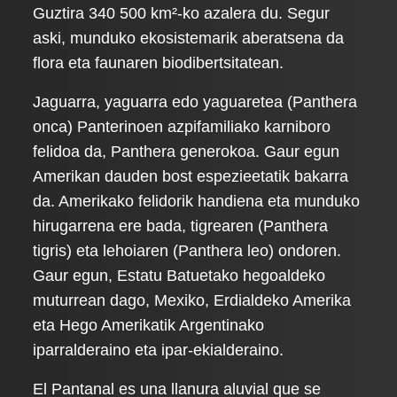
Guztira 340 500 km²-ko azalera du. Segur
aski, munduko ekosistemarik aberatsena da
flora eta faunaren biodibertsitatean.
Jaguarra, yaguarra edo yaguaretea (Panthera
onca) Panterinoen azpifamiliako karniboro
felidoa da, Panthera generokoa. Gaur egun
Amerikan dauden bost espezieetatik bakarra
da. Amerikako felidorik handiena eta munduko
hirugarrena ere bada, tigrearen (Panthera
tigris) eta lehoiaren (Panthera leo) ondoren.
Gaur egun, Estatu Batuetako hegoaldeko
muturrean dago, Mexiko, Erdialdeko Amerika
eta Hego Amerikatik Argentinako
iparralderaino eta ipar-ekialderaino.
El Pantanal es una llanura aluvial que se