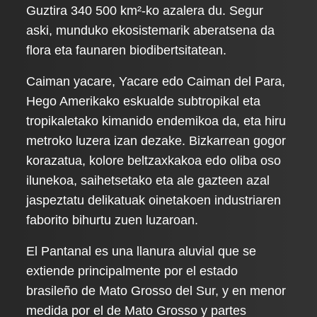
Guztira 340 500 km²-ko azalera du. Segur
aski, munduko ekosistemarik aberatsena da
flora eta faunaren biodibertsitatean.
Caiman yacare, Yacare edo Caiman del Para,
Hego Amerikako eskualde subtropikal eta
tropikaletako kimanido endemikoa da, eta hiru
metroko luzera izan dezake. Bizkarrean gogor
korazatua, kolore beltzaxkakoa edo oliba oso
ilunekoa, saihetsetako eta ale gazteen azal
jaspeztatu delikatuak oinetakoen industriaren
faborito bihurtu zuen luzaroan.
El Pantanal es una llanura aluvial que se
extiende principalmente por el estado
brasileño de Mato Grosso del Sur, y en menor
medida por el de Mato Grosso y partes