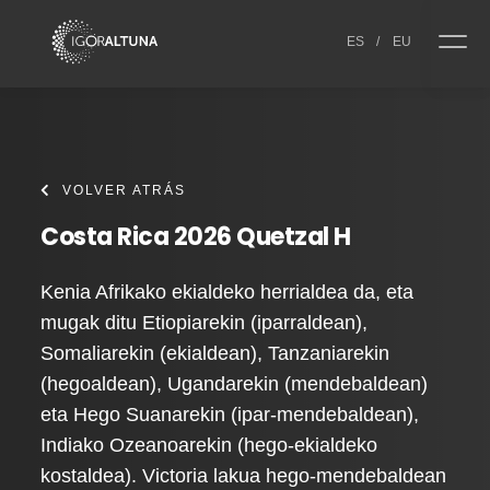
Skip to content
ES
/
EU
VOLVER ATRÁS
Costa Rica 2026 Quetzal H
Kenia Afrikako ekialdeko herrialdea da, eta
mugak ditu Etiopiarekin (iparraldean),
Somaliarekin (ekialdean), Tanzaniarekin
(hegoaldean), Ugandarekin (mendebaldean)
eta Hego Suanarekin (ipar-mendebaldean),
Indiako Ozeanoarekin (hego-ekialdeko
kostaldea). Victoria lakua hego-mendebaldean