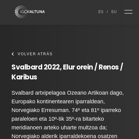
Skip to content
ES
/
EU
VOLVER ATRÁS
Svalbard 2022, Elur orein / Renos /
Karibus
Svalbard artxipelagoa Ozeano Artikoan dago,
Europako kontinentearen iparraldean,
Norvegiako Erresuman. 74º eta 81º iparreko
paraleloen eta 10º-tik 35º-ra bitarteko
meridianoen arteko uharte multzoa da;
Norvegiako alderik iparraldekoena osatzen