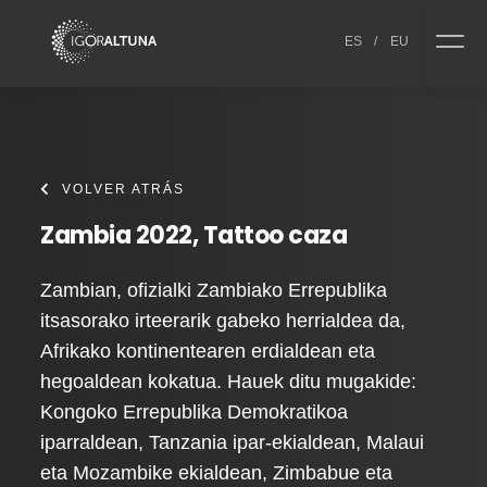
Skip to content
ES
/
EU
VOLVER ATRÁS
Zambia 2022, Tattoo caza
Zambian, ofizialki Zambiako Errepublika
itsasorako irteerarik gabeko herrialdea da,
Afrikako kontinentearen erdialdean eta
hegoaldean kokatua. Hauek ditu mugakide:
Kongoko Errepublika Demokratikoa
iparraldean, Tanzania ipar-ekialdean, Malaui
eta Mozambike ekialdean, Zimbabue eta