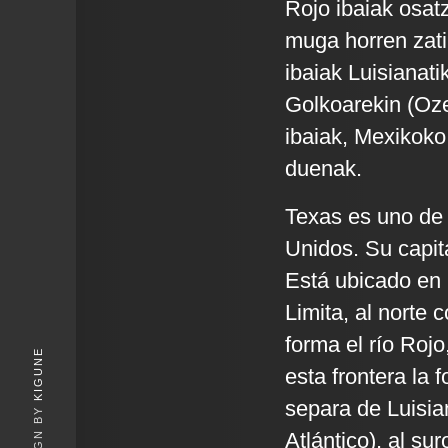
Rojo ibaiak osatz
muga horren zati
ibaiak Luisianat
Golkoarekin (Oz
ibaiak, Mexikoko
duenak.
Texas es uno de 
Unidos. Su capit
Está ubicado en l
Limita, al norte 
forma el río Roj
KIGUNE
esta frontera la 
separa de Luisia
Atlántico), al su