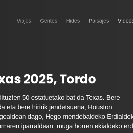
Inicio
Viajes
Gentes
Hides
Paisajes
Video
as 2025, Tordo
tuzten 50 estatuetako bat da Texas. Bere
da eta bere hiririk jendetsuena, Houston.
egoaldean dago, Hego-mendebaldeko Erdialde
omaren iparraldean, muga horren ekialdeko erd