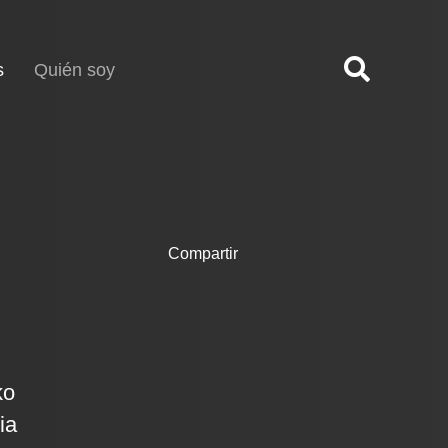
(current)
s
Quién soy
Compartir
ko
ia