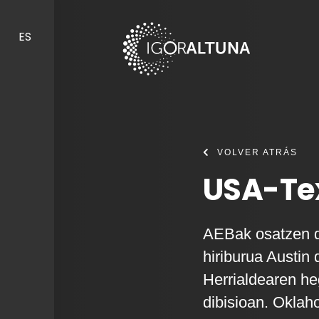
Skip to content
ES
VOLVER ATRÁS
USA-Tex
AEBak osatzen di
hiriburua Austin 
Herrialdearen h
dibisioan. Oklah