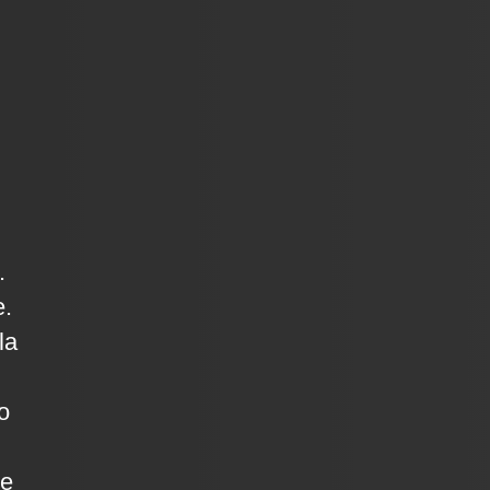
.
e.
la
o
de