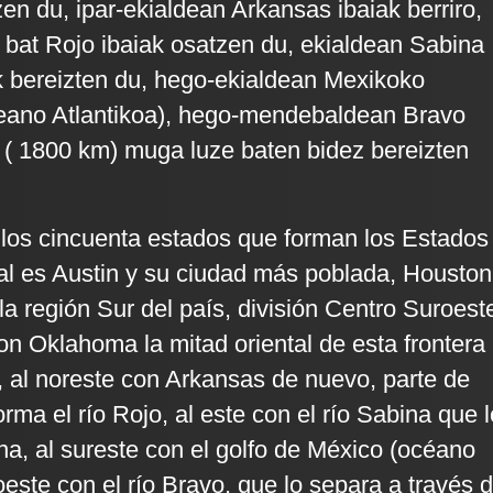
en du, ipar-ekialdean Arkansas ibaiak berriro,
 bat Rojo ibaiak osatzen du, ekialdean Sabina
ik bereizten du, hego-ekialdean Mexikoko
eano Atlantikoa), hego-mendebaldean Bravo
 ( 1800 km) muga luze baten bidez bereizten
los cincuenta estados que forman los Estados
al es Austin y su ciudad más poblada, Houston
a región Sur del país, división Centro Suroest
con Oklahoma la mitad oriental de esta frontera 
o, al noreste con Arkansas de nuevo, parte de
forma el río Rojo, al este con el río Sabina que l
na, al sureste con el golfo de México (océano
roeste con el río Bravo, que lo separa a través 