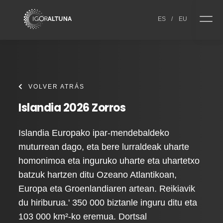
Skip to content
ES
/
EU
VOLVER ATRÁS
Islandia 2026 Zorros
Islandia Europako ipar-mendebaldeko
muturrean dago, eta bere lurraldeak uharte
homonimoa eta inguruko uharte eta uhartetxo
batzuk hartzen ditu Ozeano Atlantikoan,
Europa eta Groenlandiaren artean. Reikiavik
du hiriburua.' 350 000 biztanle inguru ditu eta
103 000 km²-ko eremua. Dortsal