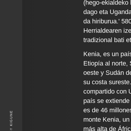
(hego-ekialdeko 
dago eta Ugandar
da hiriburua.' 58
Herrialdearen iz
tradizional bati 
Kenia, es un país
Etiopía al norte,
oeste y Sudán de
su costa sureste.
compartido con U
país se extiende
es de 46 millone
KIGUNE
monte Kenia, un 
más alta de Áfric