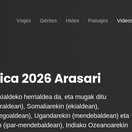
Inicio
Viajes
Gentes
Hides
Paisajes
Video
ica 2026 Arasari
kialdeko herrialdea da, eta mugak ditu
rraldean), Somaliarekin (ekialdean),
hegoaldean), Ugandarekin (mendebaldean) eta
 (ipar-mendebaldean), Indiako Ozeanoarekin