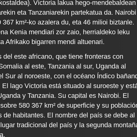
kostaldea). Victoria lakua hego-mendebaldean
ekin eta Tanzaniarekin partekatua da. Nairobi
0 367 km²-ko azalera du, eta 46 milioi biztanle.
ena Kenia mendiari zor zaio, herrialdeko leku
eta Afrikako bigarren mendi altuenari.
 del este africano, que tiene fronteras con
 Somalia al este, Tanzania al sur, Uganda al
l Sur al noroeste, con el océano Índico bañan
 El lago Victoria está situado al suroeste y est
ganda y Tanzania. Su capital es Nairobi. El
 sobre 580 367 km² de superficie y su població
s de habitantes. El nombre del país se debe al
lugar tradicional del país y la segunda montañ
a.