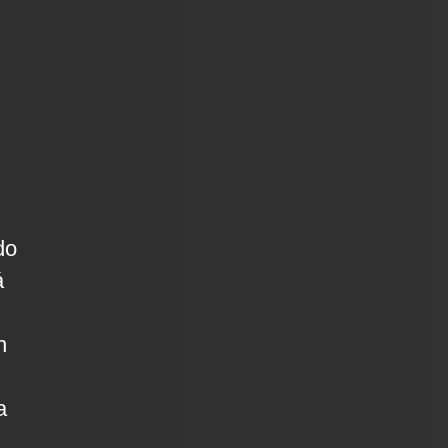
do
á
n
a