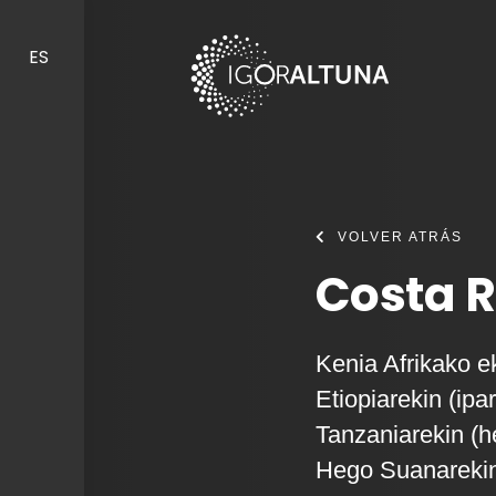
Skip to content
ES
VOLVER ATRÁS
Costa R
Kenia Afrikako e
Etiopiarekin (ipa
Tanzaniarekin (
Hego Suanarekin