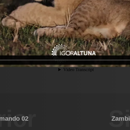
rior
S
amando 02
Zambi