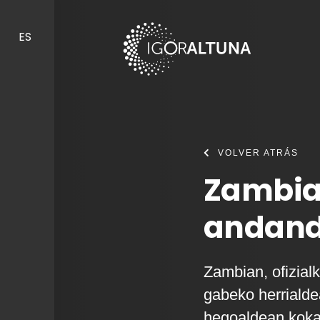
Skip to content
ES
VOLVER ATRÁS
Zambia
andan
Zambian, ofizialk
gabeko herrialde
hegoaldean koka