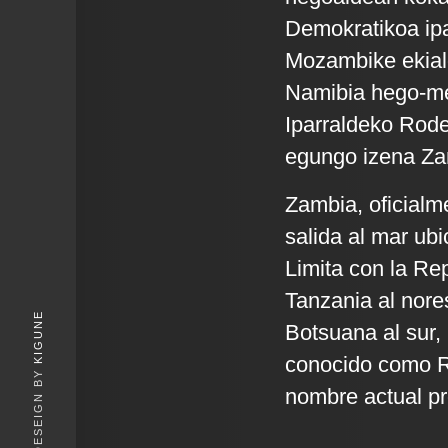
Demokratikoa ipa
Mozambike ekial
Namibia hego-m
Iparraldeko Rode
egungo izena Zamb
Zambia, oficialm
salida al mar ubi
Limita con la Re
Tanzania al nore
KIGUNE
Botsuana al sur,
conocido como Ro
nombre actual pro