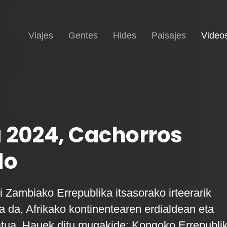
Inicio
Viajes
Gentes
Hides
Paisajes
Video
 2024, Cachorros
do
i Zambiako Errepublika itsasorako irteerarik
a da, Afrikako kontinentearen erdialdean eta
tua. Hauek ditu mugakide: Kongoko Errepubli