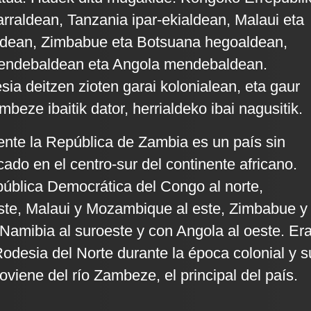
rraldean, Tanzania ipar-ekialdean, Malaui eta
dean, Zimbabue eta Botsuana hegoaldean,
endebaldean eta Angola mendebaldean.
sia deitzen zioten garai kolonialean, eta gaur
eze ibaitik dator, herrialdeko ibai nagusitik.
ente la República de Zambia es un país sin
cado en el centro-sur del continente africano.
pública Democrática del Congo al norte,
ste, Malaui y Mozambique al este, Zimbabue y
 Namibia al suroeste y con Angola al oeste. Er
desia del Norte durante la época colonial y s
viene del río Zambeze, el principal del país.