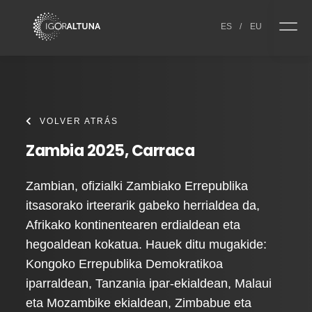
Skip to content
ES
/
EU
VOLVER ATRÁS
Zambia 2025, Carraca
Zambian, ofizialki Zambiako Errepublika
itsasorako irteerarik gabeko herrialdea da,
Afrikako kontinentearen erdialdean eta
hegoaldean kokatua. Hauek ditu mugakide:
Kongoko Errepublika Demokratikoa
iparraldean, Tanzania ipar-ekialdean, Malaui
eta Mozambike ekialdean, Zimbabue eta