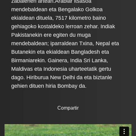
zabalenen artean.Arabiar itsasoa
mendebaldean eta Bengalako Golkoa
ekialdean dituela, 7517 kilometro baino
gehiagoko kostaldeko lerroan zehar. Indiak
Pakistanekin ere egiten du muga
mendebaldean; iparraldean Txina, Nepal eta
Butanekin eta ekialdean Bangladesh eta
Birmaniarekin. Gainera, India Sri Lanka,
Maldivas eta Indonesia uharteetatik gertu
dago. Hiriburua New Delhi da eta biztanle
gehien dituen hiria Bombay da.
Compartir