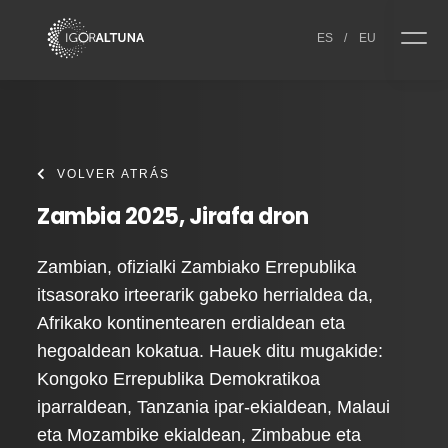
Skip to content
ES
/
EU
VOLVER ATRÁS
Zambia 2025, Jirafa dron
Zambian, ofizialki Zambiako Errepublika
itsasorako irteerarik gabeko herrialdea da,
Afrikako kontinentearen erdialdean eta
hegoaldean kokatua. Hauek ditu mugakide:
Kongoko Errepublika Demokratikoa
iparraldean, Tanzania ipar-ekialdean, Malaui
eta Mozambike ekialdean, Zimbabue eta