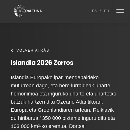
Skip to content
ES
/
EU
VOLVER ATRÁS
Islandia 2026 Zorros
Islandia Europako ipar-mendebaldeko
muturrean dago, eta bere lurraldeak uharte
homonimoa eta inguruko uharte eta uhartetxo
batzuk hartzen ditu Ozeano Atlantikoan,
Europa eta Groenlandiaren artean. Reikiavik
du hiriburua.' 350 000 biztanle inguru ditu eta
103 000 km²-ko eremua. Dortsal