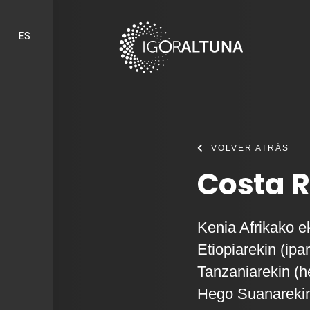
Skip to content
ES
VOLVER ATRÁS
Costa R
Kenia Afrikako e
Etiopiarekin (ipa
Tanzaniarekin (
Hego Suanarekin