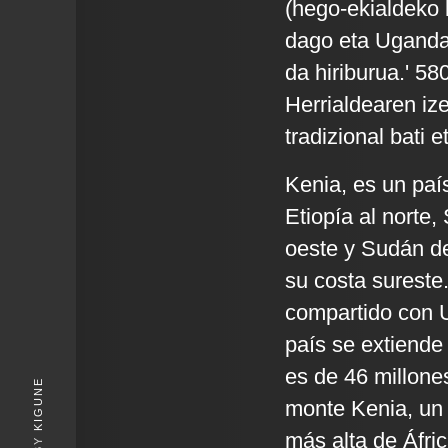
(hego-ekialdeko 
dago eta Ugandar
da hiriburua.' 58
Herrialdearen iz
tradizional bati 
Kenia, es un país
Etiopía al norte,
oeste y Sudán de
su costa sureste.
compartido con U
país se extiende
es de 46 millone
KIGUNE
monte Kenia, un 
más alta de Áfric