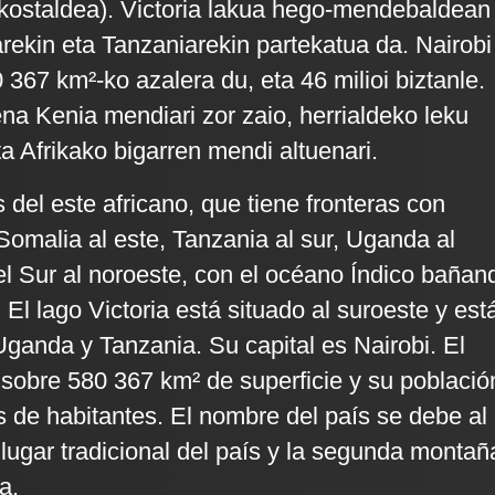
kostaldea). Victoria lakua hego-mendebaldean
ekin eta Tanzaniarekin partekatua da. Nairobi
0 367 km²-ko azalera du, eta 46 milioi biztanle.
ena Kenia mendiari zor zaio, herrialdeko leku
eta Afrikako bigarren mendi altuenari.
 del este africano, que tiene fronteras con
 Somalia al este, Tanzania al sur, Uganda al
l Sur al noroeste, con el océano Índico bañan
 El lago Victoria está situado al suroeste y est
ganda y Tanzania. Su capital es Nairobi. El
 sobre 580 367 km² de superficie y su població
s de habitantes. El nombre del país se debe al
lugar tradicional del país y la segunda montañ
a.