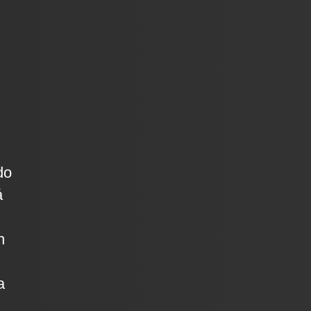
do
á
n
a