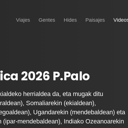
Inicio
Viajes
Gentes
Hides
Paisajes
Video
ica 2026 P.Palo
kialdeko herrialdea da, eta mugak ditu
rraldean), Somaliarekin (ekialdean),
hegoaldean), Ugandarekin (mendebaldean) eta
 (ipar-mendebaldean), Indiako Ozeanoarekin