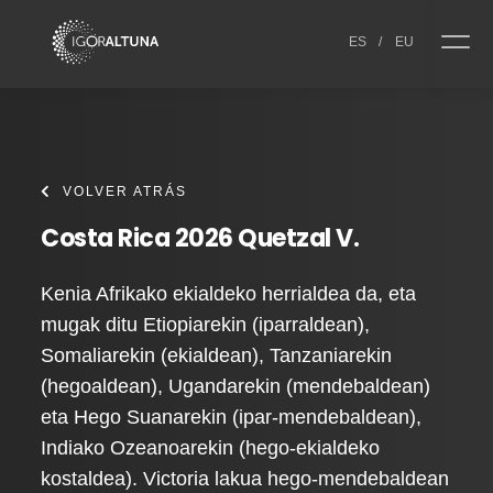
Skip to content
ES
/
EU
VOLVER ATRÁS
Costa Rica 2026 Quetzal V.
Kenia Afrikako ekialdeko herrialdea da, eta
mugak ditu Etiopiarekin (iparraldean),
Somaliarekin (ekialdean), Tanzaniarekin
(hegoaldean), Ugandarekin (mendebaldean)
eta Hego Suanarekin (ipar-mendebaldean),
Indiako Ozeanoarekin (hego-ekialdeko
kostaldea). Victoria lakua hego-mendebaldean