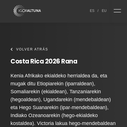
Skip to content
ES
/
EU
VOLVER ATRÁS
Costa Rica 2026 Rana
Kenia Afrikako ekialdeko herrialdea da, eta
mugak ditu Etiopiarekin (iparraldean),
Somaliarekin (ekialdean), Tanzaniarekin
(hegoaldean), Ugandarekin (mendebaldean)
eta Hego Suanarekin (ipar-mendebaldean),
Indiako Ozeanoarekin (hego-ekialdeko
kostaldea). Victoria lakua hego-mendebaldean