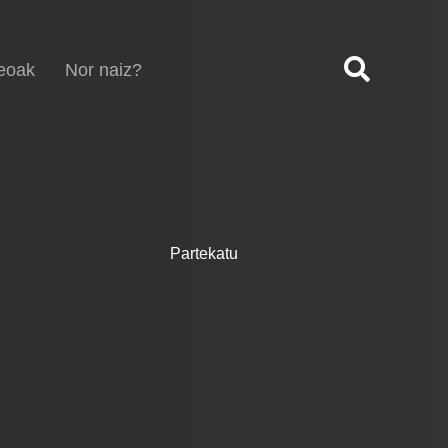
eoak
Nor naiz?
Partekatu