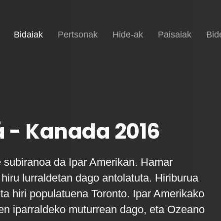
(current)
Hasiera
Bidaiak
Pertsonak
Hide-ak
Paisaiak
Bid
 - Kanada 2016
e subiranoa da Ipar Amerikan. Hamar
 hiru lurraldetan dago antolatuta. Hiriburua
eta hiri populatuena Toronto. Ipar Amerikako
en iparraldeko muturrean dago, eta Ozeano