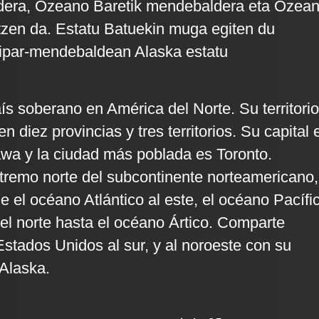
aldera, Ozeano Baretik mendebaldera eta Ozea
tzen da. Estatu Batuekin muga egiten du
 ipar-mendebaldean Alaska estatu
s soberano en América del Norte. Su territorio
n diez provincias y tres territorios. Su capital 
awa y la ciudad más poblada es Toronto.
tremo norte del subcontinente norteamericano,
e el océano Atlántico al este, el océano Pacífi
 el norte hasta el océano Ártico. Comparte
Estados Unidos al sur, y al noroeste con su
Alaska.