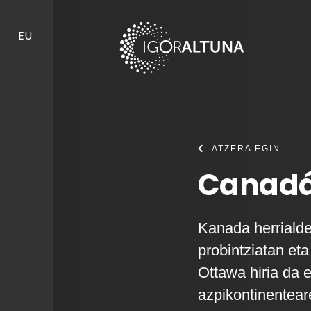
Skip to content
EU
ATZERA EGIN
Canadá
Kanada herriald
probintziatan eta
Ottawa hiria da 
azpikontinentear