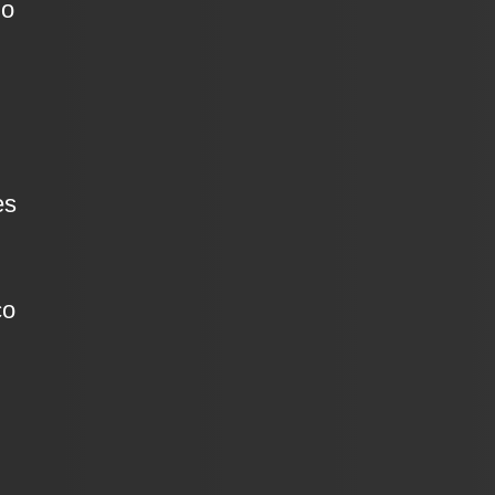
no
es
co