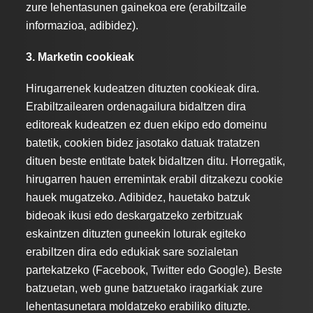
zure lehentasunen gainekoa ere (erabiltzaile
informazioa, adibidez).
3. Marketin cookieak
Hirugarrenek kudeatzen dituzten cookieak dira.
Erabiltzailearen ordenagailura bidaltzen dira
editoreak kudeatzen ez duen ekipo edo domeinu
batetik, cookien bidez jasotako datuak tratatzen
dituen beste entitate batek bidaltzen ditu. Horregatik,
hirugarren hauen erremintak erabil ditzakezu cookie
hauek mugatzeko. Adibidez, hauetako batzuk
bideoak ikusi edo deskargatzeko zerbitzuak
eskaintzen dituzten guneekin loturak egiteko
erabiltzen dira edo edukiak sare sozialetan
partekatzeko (Facebook, Twitter edo Google). Beste
batzuetan, web gune batzuetako iragarkiak zure
lehentasunetara moldatzeko erabiliko dituzte.