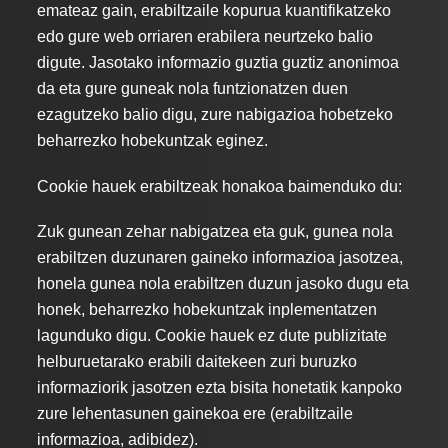
emateaz gain, erabiltzaile kopurua kuantifikatzeko
edo gure web orriaren erabilera neurtzeko balio
digute. Jasotako informazio guztia guztiz anonimoa
da eta gure guneak nola funtzionatzen duen
ezagutzeko balio digu, zure nabigazioa hobetzeko
beharrezko hobekuntzak eginez.
Cookie hauek erabiltzeak honakoa baimenduko du:
Zuk gunean zehar nabigatzea eta guk, gunea nola
erabiltzen duzunaren gaineko informazioa jasotzea,
honela gunea nola erabiltzen duzun jasoko dugu eta
honek, beharrezko hobekuntzak inplementatzen
lagunduko digu. Cookie hauek ez dute publizitate
helburuetarako erabili daitekeen zuri buruzko
informaziorik jasotzen ezta bisita honetatik kanpoko
zure lehentasunen gainekoa ere (erabiltzaile
informazioa, adibidez).