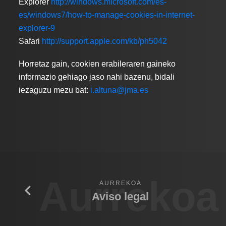
Explorer
http://windows.microsoft.com/es-
es/windows7/how-to-manage-cookies-in-internet-
explorer-9
Safari
http://support.apple.com/kb/ph5042
Horretaz gain, cookien erabileraren gaineko
informazio gehiago jaso nahi bazenu, bidali
iezaguzu mezu bat:
i.altuna@jma.es
Aurrekoa
AURREKOA
Aviso legal