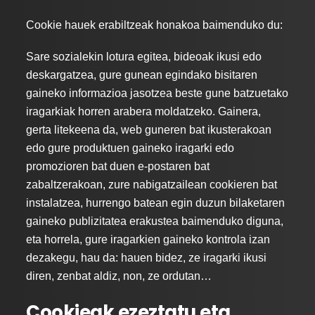
Cookie hauek erabiltzeak honakoa baimenduko du:
Sare sozialekin lotura egitea, bideoak ikusi edo
deskargatzea, gure gunean egindako bisitaren
gaineko informazioa jasotzea beste gune batzuetako
iragarkiak horren arabera moldatzeko. Gainera,
gerta litekeena da, web guneren bat ikusterakoan
edo gure produktuen gaineko iragarki edo
promozioren bat duen e-postaren bat
zabaltzerakoan, zure nabigatzailean cookieren bat
instalatzea, hurrengo batean egin duzun bilaketaren
gaineko publizitatea erakustea baimenduko diguna,
eta horrela, gure iragarkien gaineko kontrola izan
dezakegu, hau da: hauen bidez, ze iragarki ikusi
diren, zenbat aldiz, non, ze ordutan…
Cookieak ezeztatu eta