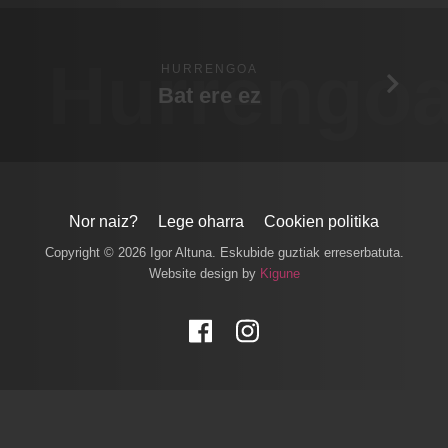
Hurrengo
HURRENGOA
Bat ere ez
Nor naiz?
Lege oharra
Cookien politika
Copyright © 2026 Igor Altuna. Eskubide guztiak erreserbatuta.
Website design by
Kigune
Facebook
Instagram