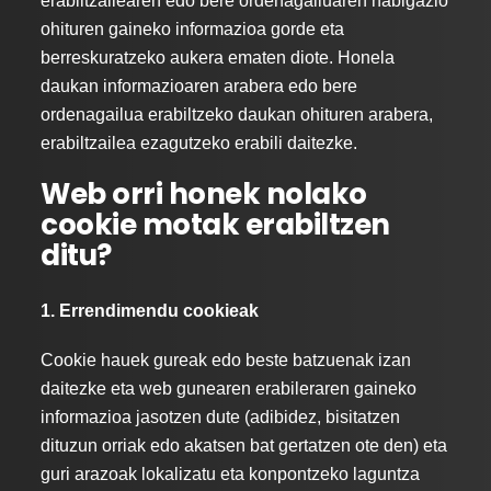
erabiltzailearen edo bere ordenagailuaren nabigazio
ohituren gaineko informazioa gorde eta
berreskuratzeko aukera ematen diote. Honela
daukan informazioaren arabera edo bere
ordenagailua erabiltzeko daukan ohituren arabera,
erabiltzailea ezagutzeko erabili daitezke.
Web orri honek nolako
cookie motak erabiltzen
ditu?
1. Errendimendu cookieak
Cookie hauek gureak edo beste batzuenak izan
daitezke eta web gunearen erabileraren gaineko
informazioa jasotzen dute (adibidez, bisitatzen
dituzun orriak edo akatsen bat gertatzen ote den) eta
guri arazoak lokalizatu eta konpontzeko laguntza