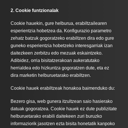
2. Cookie funtzionalak
Cookie hauekin, gure helburua, erabiltzailearen
esperientzia hobetzea da. Konfigurazio parametro
zehatz batzuk gogoratzeko erabiltzen dira edo gure
guneko esperientzia hobetzeko interesgarriak izan
daitezkeen zerbitzu edo mezuak eskaintzeko.
Adibidez, orria bisitatzerakoan aukeratutako
herrialdea edo hizkuntza gogoratzen dute, eta ez
dira marketin helburuetarako erabiltzen.
Cookie hauek erabiltzeak honakoa baimenduko du:
Bezero gisa, web gunera itzultzean saio hasierako
datuak gogoratzea. Cookie hauek ez dute publizitate
helburuetarako erabili daitekeen zuri buruzko
informaziorik jasotzen ezta bisita honetatik kanpoko