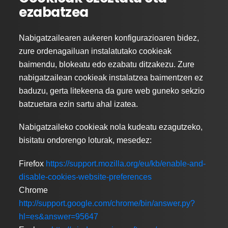
ezabatzea
Nabigatzailearen aukeren konfigurazioaren bidez,
zure ordenagailuan instalatutako cookieak
baimendu, blokeatu edo ezabatu ditzakezu. Zure
nabigatzailean cookieak instalatzea baimentzen ez
baduzu, gerta litekeena da gure web guneko sekzio
batzuetara ezin sartu ahal izatea.
Nabigatzaileko cookieak nola kudeatu ezagutzeko,
bisitatu ondorengo loturak, mesedez:
Firefox
https://support.mozilla.org/eu/kb/enable-and-
disable-cookies-website-preferences
Chrome
http://support.google.com/chrome/bin/answer.py?
hl=es&answer=95647