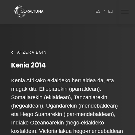
Skip to content
ES
/
EU
ATZERA EGIN
Kenia 2014
Kenia Afrikako ekialdeko herrialdea da, eta
mugak ditu Etiopiarekin (iparraldean),
Somaliarekin (ekialdean), Tanzaniarekin
(hegoaldean), Ugandarekin (mendebaldean)
eta Hego Suanarekin (ipar-mendebaldean),
Indiako Ozeanoarekin (hego-ekialdeko
kostaldea). Victoria lakua hego-mendebaldean